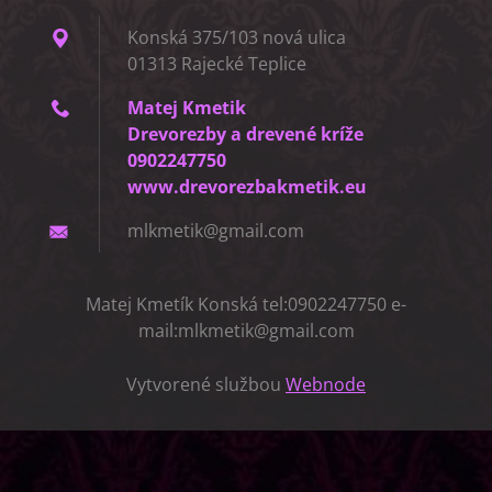
Konská 375/103 nová ulica
01313 Rajecké Teplice
Matej Kmetik
Drevorezby a drevené kríže
0902247750
www.drevorezbakmetik.eu
mlkmetik
@gmail.c
om
Matej Kmetík Konská tel:0902247750 e-
mail:mlkmetik@gmail.com
Vytvorené službou
Webnode