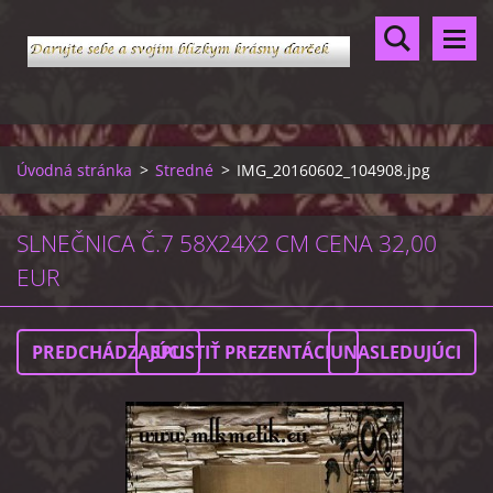
Úvodná stránka
>
Stredné
>
IMG_20160602_104908.jpg
SLNEČNICA Č.7 58X24X2 CM CENA 32,00
EUR
PREDCHÁDZAJÚCI
SPUSTIŤ PREZENTÁCIU
NASLEDUJÚCI