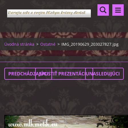
Úvodná stránka
>
Ostatné
>
IMG_20190629_203027827.jpg
PREDCHÁDZAJÚCI
SPUSTIŤ PREZENTÁCIU
NASLEDUJÚCI